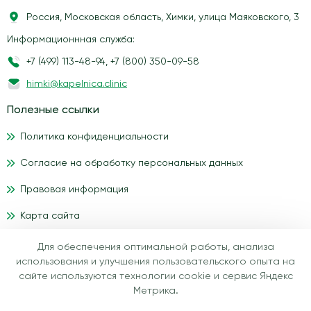
Россия, Московская область, Химки, улица Маяковского, 3
Информационнная служба:
+7 (499) 113-48-94
,
+7 (800) 350-09-58
himki@kapelnica.clinic
Полезные ссылки
Политика конфиденциальности
Согласие на обработку персональных данных
Правовая информация
Карта сайта
Для обеспечения оптимальной работы, анализа
Материалы, размещенные на данном сайте, носят
использования и улучшения пользовательского опыта на
информационный характер и предназначены для
сайте используются технологии cookie и сервис Яндекс
образовательных целей. Посетители сайта медицинского
Метрика.
центра IV-health не должны использовать их в качестве