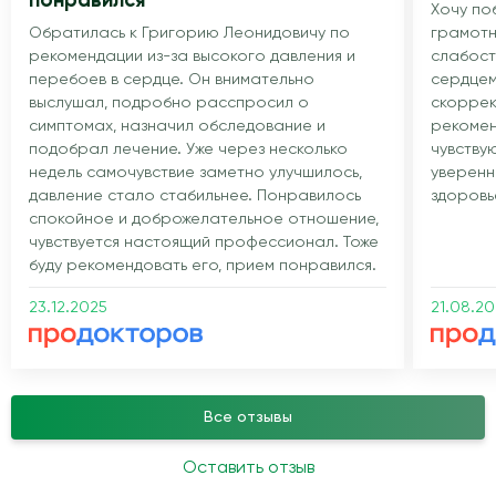
понравился
Хочу по
Обратилась к Григорию Леонидовичу по
грамотн
рекомендации из-за высокого давления и
слабост
перебоев в сердце. Он внимательно
сердцем
выслушал, подробно расспросил о
скоррек
симптомах, назначил обследование и
рекомен
подобрал лечение. Уже через несколько
чувству
недель самочувствие заметно улучшилось,
уверенн
давление стало стабильнее. Понравилось
здоровь
спокойное и доброжелательное отношение,
чувствуется настоящий профессионал. Тоже
буду рекомендовать его, прием понравился.
23.12.2025
21.08.2
Все отзывы
Оставить отзыв