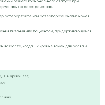
 оценки общего гормонального статуса при
гормональных расстройствах.
мер остеоартрите или остеопорозе анализ может
ушения питания или пациентам, придерживающимся
м возрасте, когда D2 крайне важен для роста и
, В. А. Кривошеев;
ева;
орокина.