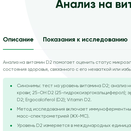
Анализ на ви
Описание
Показания к исследованию
Анализ на витамин D2 помогает оценить статус микроэ
состояния здоровья, связанного с его нехваткой или изб
Синонимы: тест на уровень витамина D2; анализ 
крови; 25-OH D2 (25-гидроксиэргокальциферол); 
D2; Ergocalciferol (D2); Vitamin D2.
Метод исследования включает иммуноферментный
масс-спектрометрией (ЖХ-МС).
Уровень D2 измеряется в международных единицах 