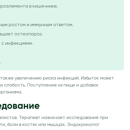
кроэлемента в кишечнике.
чным ростом и иммунным ответом.
ащает остеопороз.
 с инфекциями.
.
 также увеличению риска инфекций. Избыток может
и слабость. Поступление из пищи и добавок
рганизма.
едование
иалистов. Терапевт назначает исследование при
и, боли в костях или мышцах. Эндокринолог