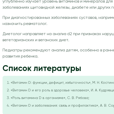
углубленно изучает уровень витаминов и минералов для
заболеваниях щитовидной железы, диабете или других 
При диагностированных заболеваниях суставов, напри
назначить ревматолог.
Диетолог направляет на анализ d2 при признаках нар
вегетарианских и веганских диет.
Педиатры рекомендуют анализ детям, особенно в ранне
развития ребенка.
Список литературы
«Витамин D: функции, дефицит, избыточность», М. Н. Костина
«Витамин D и его роль в здоровье человека», И. А. Кудрявц
«Роль витамина D в организме», С. В. Рябова;
«Витамин D и заболевания: связь и профилактика», А. В. С