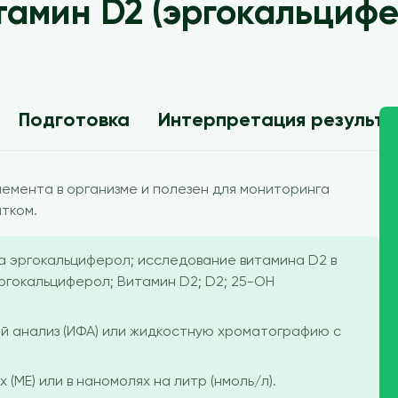
тамин D2 (эргокальцифе
Подготовка
Интерпретация результ
лемента в организме и полезен для мониторинга
ытком.
на эргокальциферол; исследование витамина D2 в
эргокальциферол; Витамин D2; D2; 25-OH
 анализ (ИФА) или жидкостную хроматографию с
(МЕ) или в наномолях на литр (нмоль/л).