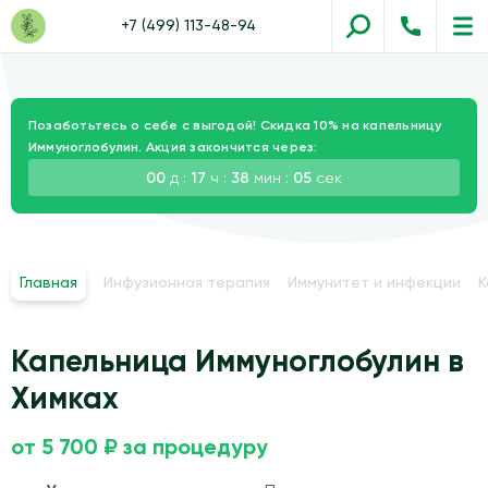
+7 (499) 113-48-94
Позаботьтесь о себе с выгодой! Скидка 10% на капельницу
Иммуноглобулин. Акция закончится через:
00
д :
17
ч :
38
мин :
04
сек
Главная
Инфузионная терапия
Иммунитет и инфекции
К
Капельница Иммуноглобулин в
Химках
от 5 700 ₽ за процедуру