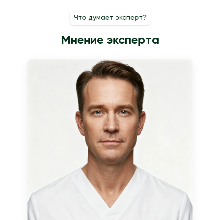
эффектов кратковременны, метод считается безопасным, но
Что думает эксперт?
окончательное заключение делает специалист.
Мнение эксперта