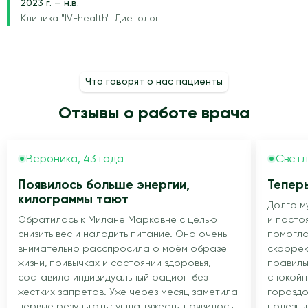
2023 г. — н.в.
Клиника "IV-health". Диетолог
Что говорят о нас пациенты
Отзывы о работе врача
Вероника, 43 года
Светл
Появилось больше энергии,
Теперь
килограммы тают
Долго м
Обратилась к Милане Марковне с целью
и посто
снизить вес и наладить питание. Она очень
помогла
внимательно расспросила о моём образе
скоррек
жизни, привычках и состоянии здоровья,
правиль
составила индивидуальный рацион без
спокойн
жёстких запретов. Уже через месяц заметила
гораздо
первые результаты: ушла тяжесть, появилось
полезны