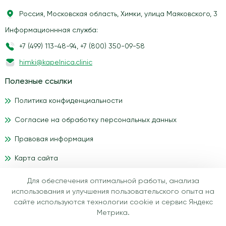
Россия, Московская область, Химки, улица Маяковского, 3
Информационнная служба:
+7 (499) 113-48-94
,
+7 (800) 350-09-58
himki@kapelnica.clinic
Полезные ссылки
Политика конфиденциальности
Согласие на обработку персональных данных
Правовая информация
Карта сайта
Для обеспечения оптимальной работы, анализа
Материалы, размещенные на данном сайте, носят
использования и улучшения пользовательского опыта на
информационный характер и предназначены для
сайте используются технологии cookie и сервис Яндекс
образовательных целей. Посетители сайта медицинского
Метрика.
центра IV-health не должны использовать их в качестве