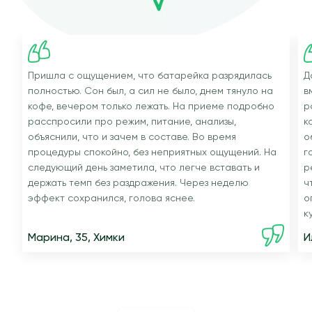
Пришла с ощущением, что батарейка разрядилась
Д
полностью. Сон был, а сил не было, днем тянуло на
в
кофе, вечером только лежать. На приеме подробно
р
расспросили про режим, питание, анализы,
к
объяснили, что и зачем в составе. Во время
о
процедуры спокойно, без неприятных ощущений. На
г
следующий день заметила, что легче вставать и
р
держать темп без раздражения. Через неделю
ч
эффект сохранился, голова яснее.
о
к
Марина, 35, Химки
И