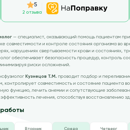
5
2 отзыва
иолог
— специалист, оказывающий помощь пациентам при 
ке совместимости и контроле состояния организма во вр
рях, нарушениях свертываемости крови и состояниях, тр
олог обеспечивает безопасность процедур, контроль со
минимизируя риски осложнений.
нсфузиолог
Кузнецов Т.М.
проводит подбор и переливание
м, контролирует совместимость и состояние пациента в
ную функцию, лечить анемии и сопутствующие заболеван
эффективность лечения, способствуя восстановлению зд
 работы
ьник
Вторник
Среда
Четверг