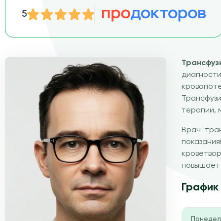
5
Трансфуз
диагности
кровопоте
Трансфузи
терапии, 
Врач-тра
показания
кроветвор
повышает 
График
Понедел