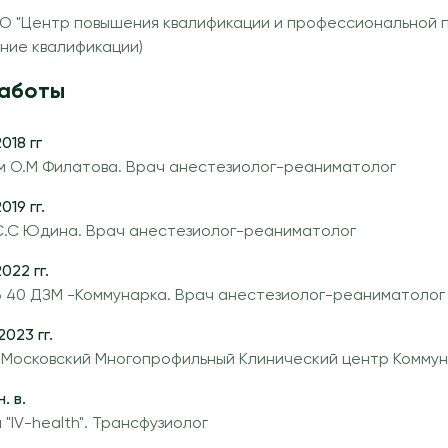
О "Центр повышения квалификации и профессиональной п
ние квалификации)
аботы
018 гг
им О.М Филатова. Врач анестезиолог-реаниматолог
019 гг.
 С.С Юдина. Врач анестезиолог-реаниматолог
022 гг.
Б 40 ДЗМ -Коммунарка. Врач анестезиолог-реаниматолог
2023 гг.
М Московский Многопрофильный Клинический центр Комму
. в.
 "IV-health". Трансфузиолог