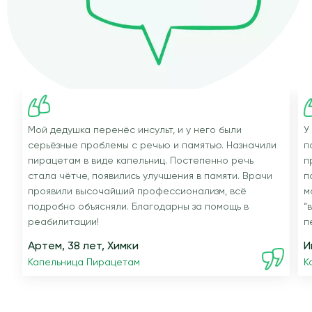
Мой дедушка перенёс инсульт, и у него были
У
серьёзные проблемы с речью и памятью. Назначили
п
пирацетам в виде капельниц. Постепенно речь
п
стала чётче, появились улучшения в памяти. Врачи
п
проявили высочайший профессионализм, всё
м
подробно объясняли. Благодарны за помощь в
“
реабилитации!
п
Артем, 38 лет, Химки
И
Капельница Пирацетам
К