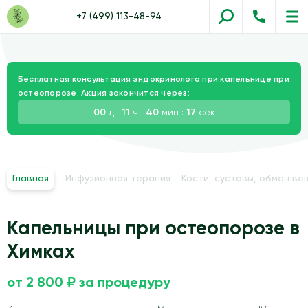
+7 (499) 113-48-94
Бесплатная консультация эндокринолога при капельнице при
остеопорозе. Акция закончится через:
00
д :
11
ч :
40
мин :
16
сек
Главная
Инфузионная терапия
Кости, суставы, обмен в
Капельницы при остеопорозе в
Химках
от 2 800 ₽ за процедуру