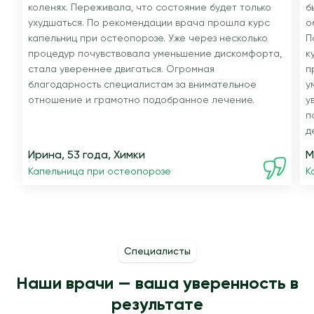
коленях. Переживала, что состояние будет только
б
ухудшаться. По рекомендации врача прошла курс
о
капельниц при остеопорозе. Уже через несколько
П
процедур почувствовала уменьшение дискомфорта,
к
стала увереннее двигаться. Огромная
п
благодарность специалистам за внимательное
у
отношение и грамотно подобранное лечение.
у
п
д
Ирина, 53 года, Химки
М
Капельница при остеопорозе
К
Специалисты
Наши врачи — ваша уверенность в
результате