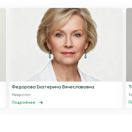
Федорова Екатерина Вячеславовна
Т
Невролог
Т
Подробнее
П