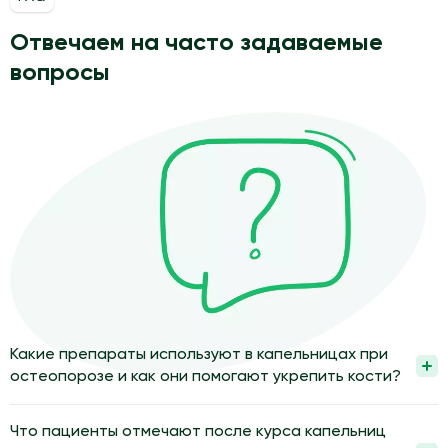
Отвечаем на часто задаваемые
вопросы
Какие препараты используют в капельницах при
остеопорозе и как они помогают укрепить кости?
В капельницах при остеопорозе используют препараты,
которые замедляют разрушение костей и улучшают их
Что пациенты отмечают после курса капельниц