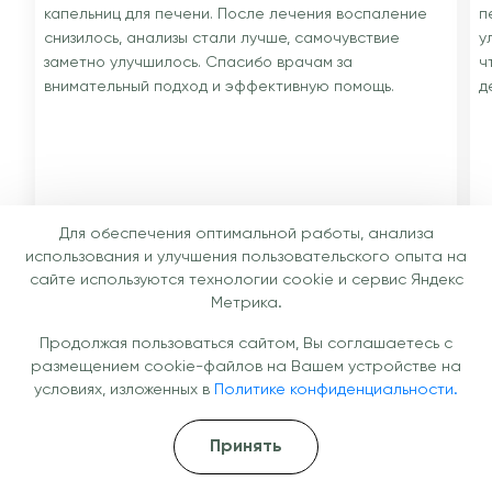
капельниц для печени. После лечения воспаление
п
снизилось, анализы стали лучше, самочувствие
у
заметно улучшилось. Спасибо врачам за
ч
внимательный подход и эффективную помощь.
д
Для обеспечения оптимальной работы, анализа
Андрей, 34 года, Химки
М
использования и улучшения пользовательского опыта на
Капельница для печени
К
сайте используются технологии cookie и сервис Яндекс
Метрика.
Продолжая пользоваться сайтом, Вы соглашаетесь с
размещением cookie-файлов на Вашем устройстве на
условиях, изложенных в
Политике конфиденциальности.
Специалисты
Наши врачи — ваша уверенность в
Принять
результате