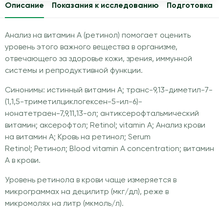
Описание
Показания к исследованию
Подготовка
Анализ на витамин А (ретинол) помогает оценить
уровень этого важного вещества в организме,
отвечающего за здоровье кожи, зрения, иммунной
системы и репродуктивной функции.
Синонимы: истинный витамин A; транс-9,13-диметил-7-
(1,1,5-триметилциклогексен-5-ил-6)-
нонатетраен-7,9,11,13-ол; антиксерофтальмический
витамин; аксерофтол; Retinol; vitamin A; Анализ крови
на витамин А; Кровь на ретинол; Serum
Retinol; Ретинол; Blood vitamin A concentration; витамин
А в крови.
Уровень ретинола в крови чаще измеряется в
микрограммах на децилитр (мкг/дл), реже в
микромолях на литр (мкмоль/л).