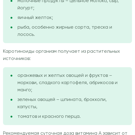
молочные продукты – цельное молоко, сыр,
йогурт;
яичный желток;
рыба, особенно жирные сорта, треска и
лосось.
Каротиноиды организм получает из растительных
источников:
оранжевых и желтых овощей и фруктов –
моркови, сладкого картофеля, абрикосов и
манго;
зеленых овощей – шпината, брокколи,
капусты,
томатов и красного перца.
Рекомендуемая суточная доза витамина А зависит от