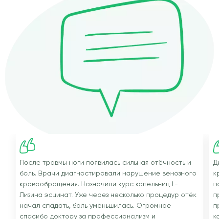
После травмы ноги появилась сильная отёчность и
Д
боль. Врачи диагностировали нарушение венозного
к
кровообращения. Назначили курс капельниц L-
п
Лизина эсцинат. Уже через несколько процедур отёк
п
начал спадать, боль уменьшилась. Огромное
п
спасибо доктору за профессионализм и
к