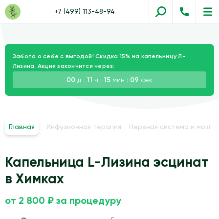
+7 (499) 113-48-94
Забота о себе с выгодой! Скидка 15% на капельницу Л-
Лизина. Акция закончится через:
00
д :
11
ч :
15
мин :
08
сек
Главная
Инфузионная терапия
Нервная система и мозг
Капельница L-Лизина эсцинат
в Химках
от 2 800 ₽ за процедуру